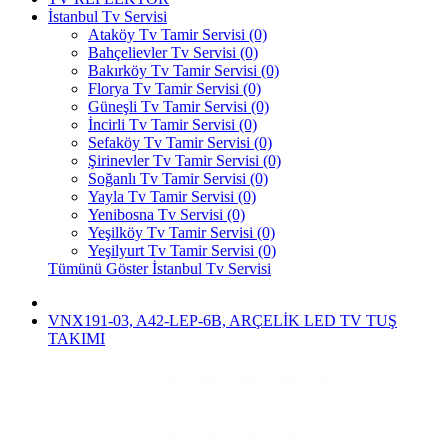
İstanbul Tv Servisi
Ataköy Tv Tamir Servisi (0)
Bahçelievler Tv Servisi (0)
Bakırköy Tv Tamir Servisi (0)
Florya Tv Tamir Servisi (0)
Güneşli Tv Tamir Servisi (0)
İncirli Tv Tamir Servisi (0)
Sefaköy Tv Tamir Servisi (0)
Şirinevler Tv Tamir Servisi (0)
Soğanlı Tv Tamir Servisi (0)
Yayla Tv Tamir Servisi (0)
Yenibosna Tv Servisi (0)
Yeşilköy Tv Tamir Servisi (0)
Yeşilyurt Tv Tamir Servisi (0)
Tümünü Göster İstanbul Tv Servisi
VNX191-03, A42-LEP-6B, ARÇELİK LED TV TUŞ
TAKIMI