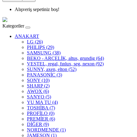
Alışveriş sepetiniz boş!
Kategoriler
ANAKART
LG (26)
PHILIPS (29)
SAMSUNG (38)
BEKO - ARÇELİK, altus, grundig (64)
VESTEL, regal, fınlux, seg, nexon (92)
SUNNY, axen, elton (52)
PANASONİC (3)
SONY (10)
SHARP (2)
AWOX (6)
SANYO (5)
YU MA TU (4)
TOSHİBA (7)
PROFİLO (0)
PREMİER (6)
DİĞER (9)
NORDMENDE (1)
JAMESON (1)