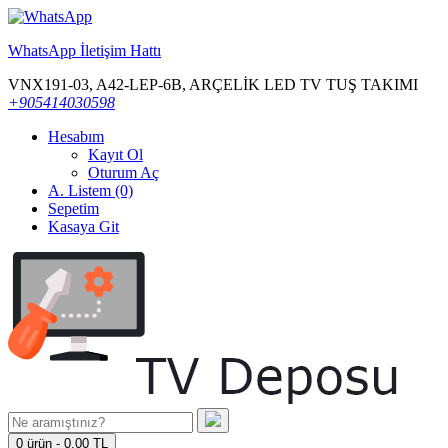
WhatsApp İletişim Hattı
VNX191-03, A42-LEP-6B, ARÇELİK LED TV TUŞ TAKIMI
+905414030598
Hesabım
Kayıt Ol
Oturum Aç
A. Listem (0)
Sepetim
Kasaya Git
0 ürün - 0,00 TL