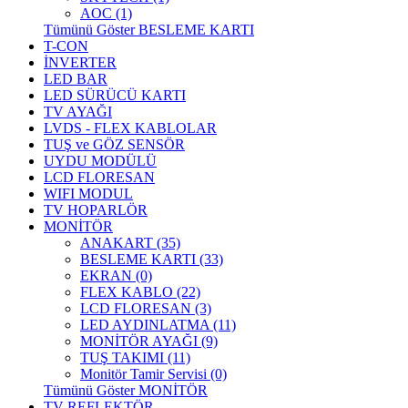
AOC (1)
Tümünü Göster BESLEME KARTI
T-CON
İNVERTER
LED BAR
LED SÜRÜCÜ KARTI
TV AYAĞI
LVDS - FLEX KABLOLAR
TUŞ ve GÖZ SENSÖR
UYDU MODÜLÜ
LCD FLORESAN
WIFI MODUL
TV HOPARLÖR
MONİTÖR
ANAKART (35)
BESLEME KARTI (33)
EKRAN (0)
FLEX KABLO (22)
LCD FLORESAN (3)
LED AYDINLATMA (11)
MONİTÖR AYAĞI (9)
TUŞ TAKIMI (11)
Monitör Tamir Servisi (0)
Tümünü Göster MONİTÖR
TV REFLEKTÖR