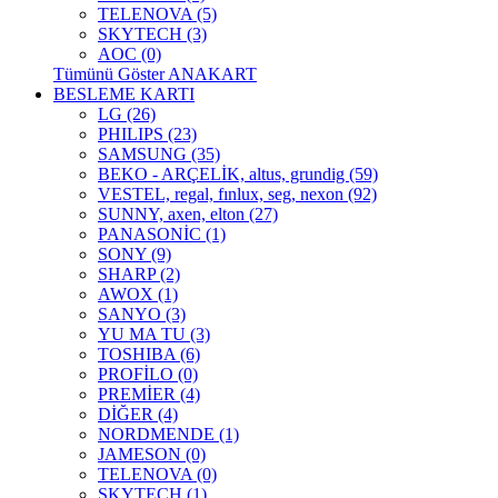
TELENOVA (5)
SKYTECH (3)
AOC (0)
Tümünü Göster ANAKART
BESLEME KARTI
LG (26)
PHILIPS (23)
SAMSUNG (35)
BEKO - ARÇELİK, altus, grundig (59)
VESTEL, regal, fınlux, seg, nexon (92)
SUNNY, axen, elton (27)
PANASONİC (1)
SONY (9)
SHARP (2)
AWOX (1)
SANYO (3)
YU MA TU (3)
TOSHIBA (6)
PROFİLO (0)
PREMİER (4)
DİĞER (4)
NORDMENDE (1)
JAMESON (0)
TELENOVA (0)
SKYTECH (1)