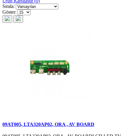
Ürün Karşılaştır (0)
Sırala:
Göster:
09AT005, LTA320AP02, ORA , AV BOARD