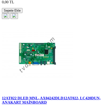
0,00 TL
Sepete Ekle
12AT022 DLED MNL, AX04242DLD12AT022, LC420DUN,
ANAKART MAİNBOARD