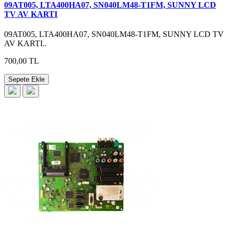
09AT005, LTA400HA07, SN040LM48-T1FM, SUNNY LCD
TV AV KARTI
09AT005, LTA400HA07, SN040LM48-T1FM, SUNNY LCD TV
AV KARTI..
700,00 TL
Sepete Ekle