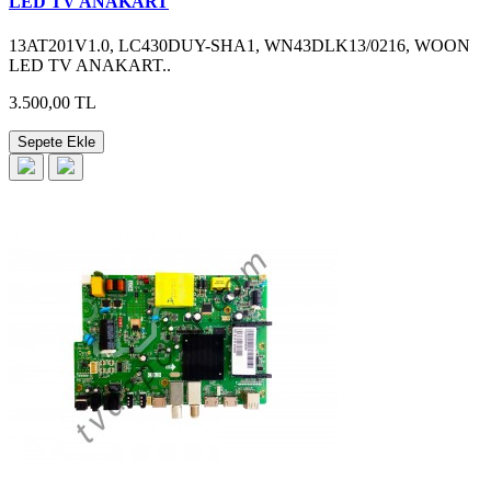
LED TV ANAKART
13AT201V1.0, LC430DUY-SHA1, WN43DLK13/0216, WOON
LED TV ANAKART..
3.500,00 TL
Sepete Ekle