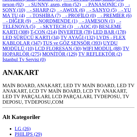
nexon (92)
- SUNNY, axen, elton (52)
- PANASONİC (3)
-
SONY (10)
- SHARP (2)
- AWOX (6)
- SANYO (5)
- YU
MA TU (4)
- TOSHİBA (7)
- PROFİLO (0)
- PREMİER (6)
- DİĞER (9)
- NORDMENDE (1)
- JAMESON (1)
-
TELENOVA (5)
- SKYTECH (3)
- AOC (0)
BESLEME
KARTI (308)
T-CON (214)
İNVERTER (78)
LED BAR (178)
LED SÜRÜCÜ KARTI (34)
TV AYAĞI (132)
LVDS - FLEX
KABLOLAR (347)
TUŞ ve GÖZ SENSÖR (393)
UYDU
MODÜLÜ (10)
LCD FLORESAN (30)
WIFI MODUL (88)
TV
HOPARLÖR (275)
MONİTÖR (129)
TV REFLEKTÖR (2)
İstanbul Tv Servisi (0)
ANAKART
MAİN BOARD, ANAKART, LED TV MAİN BOARD, LED TV
ANAKART, LCD TV MAİN BOARD, LCD TV ANAKART,
LED TV PARÇALARI, LCD PARÇALARI, TVDEPOSU, TV
DEPOSU, TVDEPOSU,COM
Alt Kategoriler
LG (26)
PHILIPS (29)