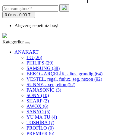
0 ürün - 0,00 TL
Alışveriş sepetiniz boş!
Kategoriler
ANAKART
LG (26)
PHILIPS (29)
SAMSUNG (38)
BEKO - ARÇELİK, altus, grundig (64)
VESTEL, regal, fınlux, seg, nexon (92)
SUNNY, axen, elton (52)
PANASONİC (3)
SONY (10)
SHARP (2)
AWOX (6)
SANYO (5)
YU MA TU (4)
TOSHİBA (7)
PROFİLO (0)
PREMİER (6)