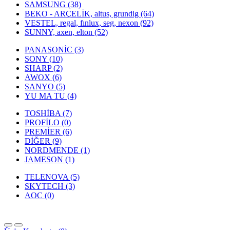
SAMSUNG (38)
BEKO - ARÇELİK, altus, grundig (64)
VESTEL, regal, fınlux, seg, nexon (92)
SUNNY, axen, elton (52)
PANASONİC (3)
SONY (10)
SHARP (2)
AWOX (6)
SANYO (5)
YU MA TU (4)
TOSHİBA (7)
PROFİLO (0)
PREMİER (6)
DİĞER (9)
NORDMENDE (1)
JAMESON (1)
TELENOVA (5)
SKYTECH (3)
AOC (0)