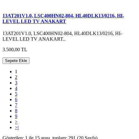
13AT201V1.0, LSC400HN02-804, HL40DLK13/0216, HI-
LEVEL LED TV ANAKART
13AT201V1.0, LSC400HN02-804, HL40DLK13/0216, HI-
LEVEL LED TV ANAKART..
3.500,00 TL
Sepete Ekle
1
2
3
4
5
6
7
8
9
>
>|
Gösterilen: 1 ile 15 arası, toplam: 291 (20 Sayfa)