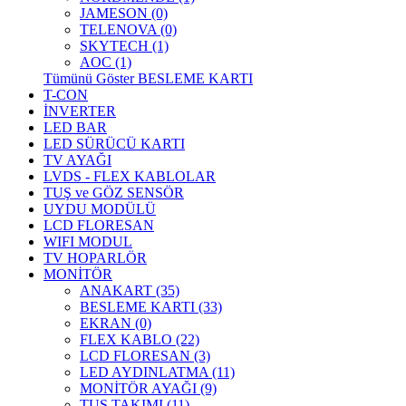
JAMESON (0)
TELENOVA (0)
SKYTECH (1)
AOC (1)
Tümünü Göster BESLEME KARTI
T-CON
İNVERTER
LED BAR
LED SÜRÜCÜ KARTI
TV AYAĞI
LVDS - FLEX KABLOLAR
TUŞ ve GÖZ SENSÖR
UYDU MODÜLÜ
LCD FLORESAN
WIFI MODUL
TV HOPARLÖR
MONİTÖR
ANAKART (35)
BESLEME KARTI (33)
EKRAN (0)
FLEX KABLO (22)
LCD FLORESAN (3)
LED AYDINLATMA (11)
MONİTÖR AYAĞI (9)
TUŞ TAKIMI (11)