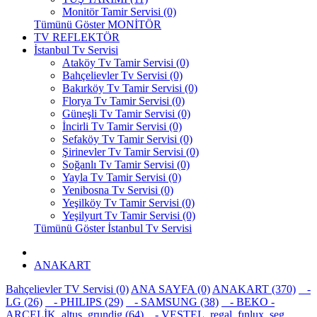
Monitör Tamir Servisi (0)
Tümünü Göster MONİTÖR
TV REFLEKTÖR
İstanbul Tv Servisi
Ataköy Tv Tamir Servisi (0)
Bahçelievler Tv Servisi (0)
Bakırköy Tv Tamir Servisi (0)
Florya Tv Tamir Servisi (0)
Güneşli Tv Tamir Servisi (0)
İncirli Tv Tamir Servisi (0)
Sefaköy Tv Tamir Servisi (0)
Şirinevler Tv Tamir Servisi (0)
Soğanlı Tv Tamir Servisi (0)
Yayla Tv Tamir Servisi (0)
Yenibosna Tv Servisi (0)
Yeşilköy Tv Tamir Servisi (0)
Yeşilyurt Tv Tamir Servisi (0)
Tümünü Göster İstanbul Tv Servisi
ANAKART
Bahçelievler TV Servisi (0)
ANA SAYFA (0)
ANAKART (370)
-
LG (26)
- PHILIPS (29)
- SAMSUNG (38)
- BEKO -
ARÇELİK, altus, grundig (64)
- VESTEL, regal, fınlux, seg,