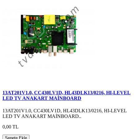
13AT201V1.0, CC430LV1D, HL43DLK13/0216, HI-LEVEL
LED TV ANAKART MAİNBOARD
13AT201V1.0, CC430LV1D, HL43DLK13/0216, HI-LEVEL
LED TV ANAKART MAİNBOARD..
0,00 TL
Sepete Ekle