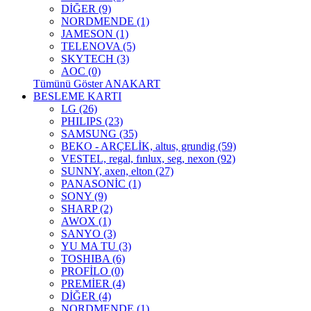
DİĞER (9)
NORDMENDE (1)
JAMESON (1)
TELENOVA (5)
SKYTECH (3)
AOC (0)
Tümünü Göster ANAKART
BESLEME KARTI
LG (26)
PHILIPS (23)
SAMSUNG (35)
BEKO - ARÇELİK, altus, grundig (59)
VESTEL, regal, fınlux, seg, nexon (92)
SUNNY, axen, elton (27)
PANASONİC (1)
SONY (9)
SHARP (2)
AWOX (1)
SANYO (3)
YU MA TU (3)
TOSHIBA (6)
PROFİLO (0)
PREMİER (4)
DİĞER (4)
NORDMENDE (1)