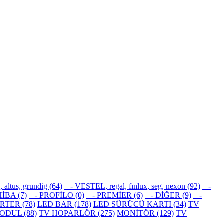
tus, grundig (64)
- VESTEL, regal, fınlux, seg, nexon (92)
-
İBA (7)
- PROFİLO (0)
- PREMİER (6)
- DİĞER (9)
-
RTER (78)
LED BAR (178)
LED SÜRÜCÜ KARTI (34)
TV
ODUL (88)
TV HOPARLÖR (275)
MONİTÖR (129)
TV