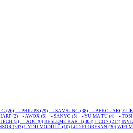
G (26)
- PHILIPS (29)
- SAMSUNG (38)
- BEKO - ARÇELİK, al
ARP (2)
- AWOX (6)
- SANYO (5)
- YU MA TU (4)
- TOSH
ECH (3)
- AOC (0)
BESLEME KARTI (308)
T-CON (214)
İNVE
NSÖR (393)
UYDU MODÜLÜ (10)
LCD FLORESAN (30)
WIFI M