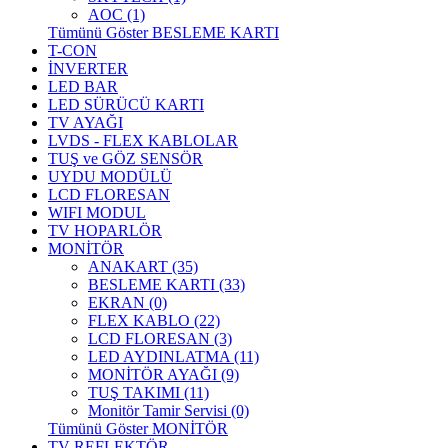
AOC (1)
Tümünü Göster BESLEME KARTI
T-CON
İNVERTER
LED BAR
LED SÜRÜCÜ KARTI
TV AYAĞI
LVDS - FLEX KABLOLAR
TUŞ ve GÖZ SENSÖR
UYDU MODÜLÜ
LCD FLORESAN
WIFI MODUL
TV HOPARLÖR
MONİTÖR
ANAKART (35)
BESLEME KARTI (33)
EKRAN (0)
FLEX KABLO (22)
LCD FLORESAN (3)
LED AYDINLATMA (11)
MONİTÖR AYAĞI (9)
TUŞ TAKIMI (11)
Monitör Tamir Servisi (0)
Tümünü Göster MONİTÖR
TV REFLEKTÖR