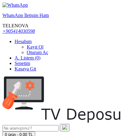
WhatsApp İletişim Hattı
TELENOVA
+905414030598
Hesabım
Kayıt Ol
Oturum Aç
A. Listem (0)
Sepetim
Kasaya Git
0 ürün - 0,00 TL