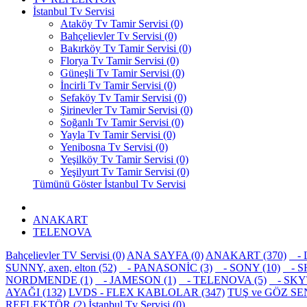
İstanbul Tv Servisi
Ataköy Tv Tamir Servisi (0)
Bahçelievler Tv Servisi (0)
Bakırköy Tv Tamir Servisi (0)
Florya Tv Tamir Servisi (0)
Güneşli Tv Tamir Servisi (0)
İncirli Tv Tamir Servisi (0)
Sefaköy Tv Tamir Servisi (0)
Şirinevler Tv Tamir Servisi (0)
Soğanlı Tv Tamir Servisi (0)
Yayla Tv Tamir Servisi (0)
Yenibosna Tv Servisi (0)
Yeşilköy Tv Tamir Servisi (0)
Yeşilyurt Tv Tamir Servisi (0)
Tümünü Göster İstanbul Tv Servisi
ANAKART
TELENOVA
Bahçelievler TV Servisi (0)
ANA SAYFA (0)
ANAKART (370)
- L
SUNNY, axen, elton (52)
- PANASONİC (3)
- SONY (10)
- SH
NORDMENDE (1)
- JAMESON (1)
- TELENOVA (5)
- SKYT
AYAĞI (132)
LVDS - FLEX KABLOLAR (347)
TUŞ ve GÖZ SE
REFLEKTÖR (2)
İstanbul Tv Servisi (0)