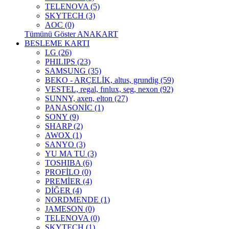
TELENOVA (5)
SKYTECH (3)
AOC (0)
Tümünü Göster ANAKART
BESLEME KARTI
LG (26)
PHILIPS (23)
SAMSUNG (35)
BEKO - ARÇELİK, altus, grundig (59)
VESTEL, regal, fınlux, seg, nexon (92)
SUNNY, axen, elton (27)
PANASONİC (1)
SONY (9)
SHARP (2)
AWOX (1)
SANYO (3)
YU MA TU (3)
TOSHIBA (6)
PROFİLO (0)
PREMİER (4)
DİĞER (4)
NORDMENDE (1)
JAMESON (0)
TELENOVA (0)
SKYTECH (1)