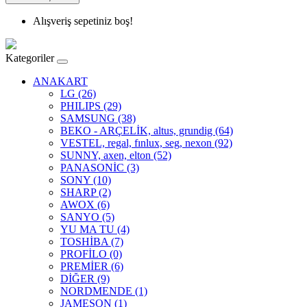
Alışveriş sepetiniz boş!
Kategoriler
ANAKART
LG (26)
PHILIPS (29)
SAMSUNG (38)
BEKO - ARÇELİK, altus, grundig (64)
VESTEL, regal, fınlux, seg, nexon (92)
SUNNY, axen, elton (52)
PANASONİC (3)
SONY (10)
SHARP (2)
AWOX (6)
SANYO (5)
YU MA TU (4)
TOSHİBA (7)
PROFİLO (0)
PREMİER (6)
DİĞER (9)
NORDMENDE (1)
JAMESON (1)