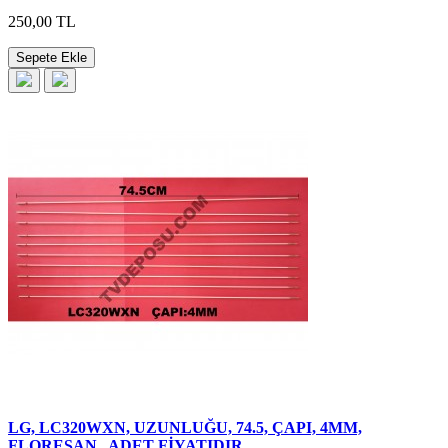
250,00 TL
Sepete Ekle
LG, LC320WXN, UZUNLUĞU, 74.5, ÇAPI, 4MM,
FLORESAN , ADET FİYATIDIR