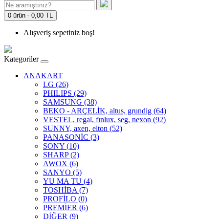
0 ürün - 0,00 TL
Alışveriş sepetiniz boş!
Kategoriler
ANAKART
LG (26)
PHILIPS (29)
SAMSUNG (38)
BEKO - ARÇELİK, altus, grundig (64)
VESTEL, regal, fınlux, seg, nexon (92)
SUNNY, axen, elton (52)
PANASONİC (3)
SONY (10)
SHARP (2)
AWOX (6)
SANYO (5)
YU MA TU (4)
TOSHİBA (7)
PROFİLO (0)
PREMİER (6)
DİĞER (9)