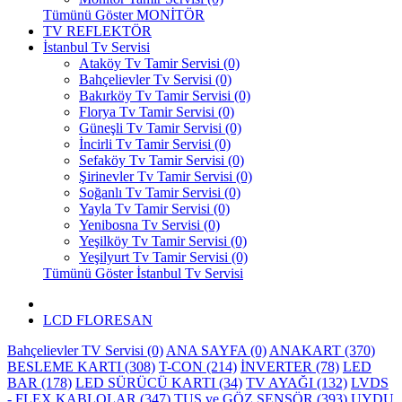
Tümünü Göster MONİTÖR
TV REFLEKTÖR
İstanbul Tv Servisi
Ataköy Tv Tamir Servisi (0)
Bahçelievler Tv Servisi (0)
Bakırköy Tv Tamir Servisi (0)
Florya Tv Tamir Servisi (0)
Güneşli Tv Tamir Servisi (0)
İncirli Tv Tamir Servisi (0)
Sefaköy Tv Tamir Servisi (0)
Şirinevler Tv Tamir Servisi (0)
Soğanlı Tv Tamir Servisi (0)
Yayla Tv Tamir Servisi (0)
Yenibosna Tv Servisi (0)
Yeşilköy Tv Tamir Servisi (0)
Yeşilyurt Tv Tamir Servisi (0)
Tümünü Göster İstanbul Tv Servisi
LCD FLORESAN
Bahçelievler TV Servisi (0)
ANA SAYFA (0)
ANAKART (370)
BESLEME KARTI (308)
T-CON (214)
İNVERTER (78)
LED
BAR (178)
LED SÜRÜCÜ KARTI (34)
TV AYAĞI (132)
LVDS
- FLEX KABLOLAR (347)
TUŞ ve GÖZ SENSÖR (393)
UYDU