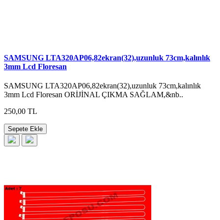
SAMSUNG LTA320AP06,82ekran(32),uzunluk 73cm,kalınlık
3mm Lcd Floresan
SAMSUNG LTA320AP06,82ekran(32),uzunluk 73cm,kalınlık
3mm Lcd Floresan ORİJİNAL ÇIKMA SAĞLAM,&nb..
250,00 TL
Sepete Ekle