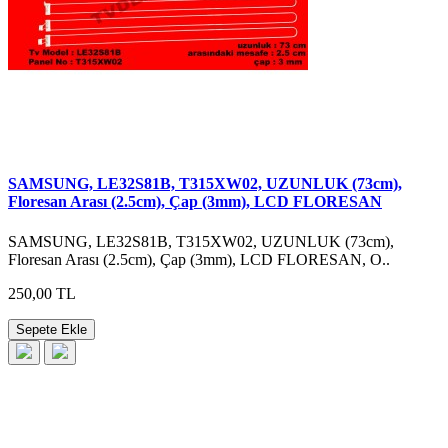
SAMSUNG, LE32S81B, T315XW02, UZUNLUK (73cm),
Floresan Arası (2.5cm), Çap (3mm), LCD FLORESAN
SAMSUNG, LE32S81B, T315XW02, UZUNLUK (73cm),
Floresan Arası (2.5cm), Çap (3mm), LCD FLORESAN, O..
250,00 TL
Sepete Ekle