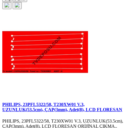
PHILIPS, 23PFL5322/58, T230XW01 V.3,
UZUNLUK(53.5cm), ÇAP(3mm), Adet(8), LCD FLORESAN
PHILIPS, 23PFL5322/58, T230XW01 V.3, UZUNLUK(53.5cm),
ÇAP(3mm), Adet(8), LCD FLORESAN ORİJİNAL ÇIKMA..