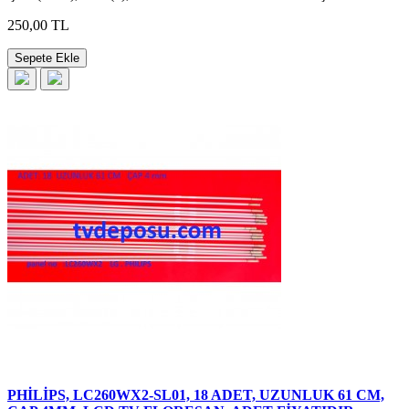
250,00 TL
Sepete Ekle
PHİLİPS, LC260WX2-SL01, 18 ADET, UZUNLUK 61 CM,