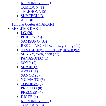
NORDMENDE (1)
JAMESON (1)
TELENOVA (5)
SKYTECH (3)
AOC (0)
Tümünü Göster ANAKART
BESLEME KARTI
LG (26)
PHILIPS (23)
SAMSUNG (35)
BEKO - ARÇELİK, altus, grundig (59)
VESTEL, regal, fınlux, seg, nexon (92)
SUNNY, axen, elton (27)
PANASONİC (1)
SONY (9)
SHARP (2)
AWOX (1)
SANYO (3)
YU MA TU (3)
TOSHIBA (6)
PROFİLO (0)
PREMİER (4)
DİĞER (4)
NORDMENDE (1)
JAMESON (0)