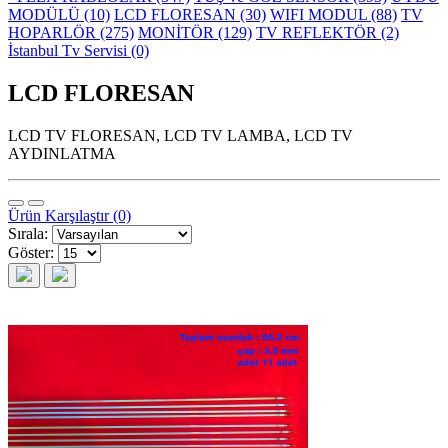
MODÜLÜ (10)
LCD FLORESAN (30)
WIFI MODUL (88)
TV
HOPARLÖR (275)
MONİTÖR (129)
TV REFLEKTÖR (2)
İstanbul Tv Servisi (0)
LCD FLORESAN
LCD TV FLORESAN, LCD TV LAMBA, LCD TV
AYDINLATMA
Ürün Karşılaştır (0)
Sırala:
Göster: