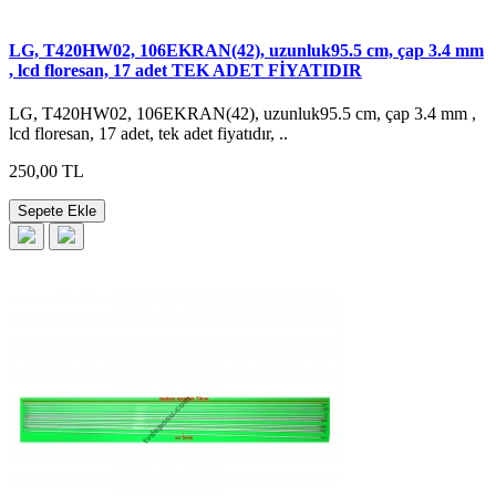
LG, T420HW02, 106EKRAN(42), uzunluk95.5 cm, çap 3.4 mm
, lcd floresan, 17 adet TEK ADET FİYATIDIR
LG, T420HW02, 106EKRAN(42), uzunluk95.5 cm, çap 3.4 mm ,
lcd floresan, 17 adet, tek adet fiyatıdır, ..
250,00 TL
Sepete Ekle