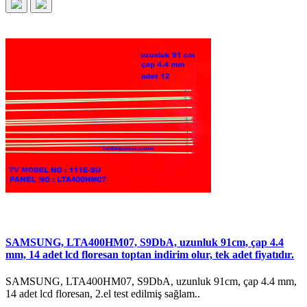
SAMSUNG, LTA400HM07, S9DbA, uzunluk 91cm, çap 4.4
mm, 14 adet lcd floresan toptan indirim olur, tek adet fiyatıdır.
SAMSUNG, LTA400HM07, S9DbA, uzunluk 91cm, çap 4.4 mm,
14 adet lcd floresan, 2.el test edilmiş sağlam..