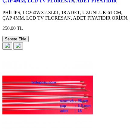
ÇAP 4MM, LCD TV FLORESAN, ADET FİYATIDIR
PHİLİPS, LC260WX2-SL01, 18 ADET, UZUNLUK 61 CM,
ÇAP 4MM, LCD TV FLORESAN, ADET FİYATIDIR ORİJİN..
250,00 TL
Sepete Ekle