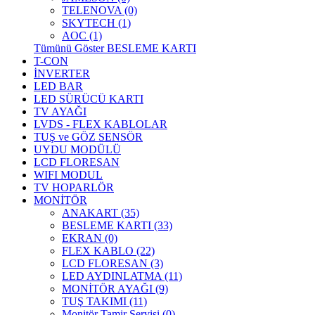
TELENOVA (0)
SKYTECH (1)
AOC (1)
Tümünü Göster BESLEME KARTI
T-CON
İNVERTER
LED BAR
LED SÜRÜCÜ KARTI
TV AYAĞI
LVDS - FLEX KABLOLAR
TUŞ ve GÖZ SENSÖR
UYDU MODÜLÜ
LCD FLORESAN
WIFI MODUL
TV HOPARLÖR
MONİTÖR
ANAKART (35)
BESLEME KARTI (33)
EKRAN (0)
FLEX KABLO (22)
LCD FLORESAN (3)
LED AYDINLATMA (11)
MONİTÖR AYAĞI (9)
TUŞ TAKIMI (11)
Monitör Tamir Servisi (0)