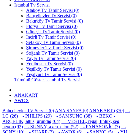
İstanbul Tv Servisi
Ataköy Tv Tamir Servisi (0)
Bahçelievler Tv Servisi (0)
Bakırköy Tv Tamir Servisi (0)
Florya Tv Tamir Servisi (0)
Güneşli Tv Tamir Servisi (0)
İncirli Tv Tamir Servisi (0)
Sefaköy Tv Tamir Servisi (0)
Şirinevler Tv Tamir Servisi (0)
Soğanlı Tv Tamir Servisi (0)
Yayla Tv Tamir Servisi (0)
Yenibosna Tv Servisi (0)
Yeşilköy Tv Tamir Servisi (0)
Yeşilyurt Tv Tamir Servisi (0)
Tümünü Göster İstanbul Tv Servisi
ANAKART
AWOX
Bahçelievler TV Servisi (0)
ANA SAYFA (0)
ANAKART (370)
-
LG (26)
- PHILIPS (29)
- SAMSUNG (38)
- BEKO -
ARÇELİK, altus, grundig (64)
- VESTEL, regal, fınlux, seg,
nexon (92)
- SUNNY, axen, elton (52)
- PANASONİC (3)
-
SONY (10)
- SHARP (2)
- AWOX (6)
- SANYO (5)
- YU