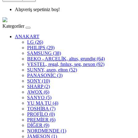
Alışveriş sepetiniz boş!
Kategoriler
ANAKART
LG (26)
PHILIPS (29)
SAMSUNG (38)
BEKO - ARÇELİK, altus, grundig (64)
VESTEL, regal, fınlux, seg, nexon (92)
SUNNY, axen, elton (52)
PANASONİC (3)
SONY (10)
SHARP (2)
AWOX (6)
SANYO (5)
YU MA TU (4)
TOSHİBA (7)
PROFİLO (0)
PREMİER (6)
DİĞER (9)
NORDMENDE (1)
JAMESON (1)