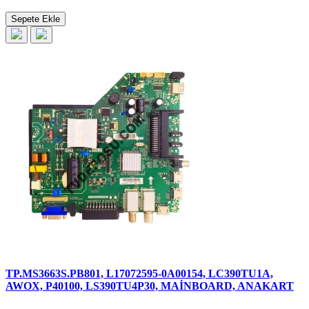
Sepete Ekle
TP.MS3663S.PB801, L17072595-0A00154, LC390TU1A,
AWOX, P40100, LS390TU4P30, MAİNBOARD, ANAKART