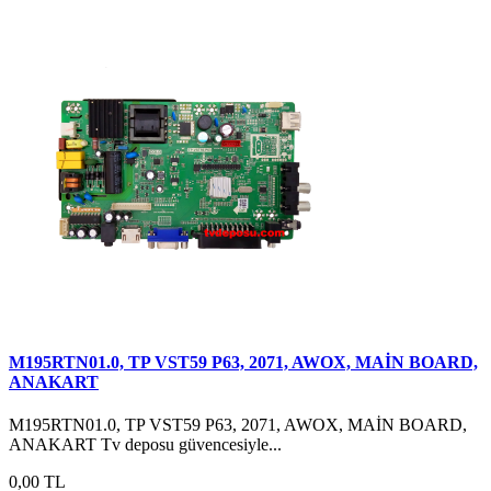
M195RTN01.0, TP VST59 P63, 2071, AWOX, MAİN BOARD,
ANAKART
M195RTN01.0, TP VST59 P63, 2071, AWOX, MAİN BOARD,
ANAKART Tv deposu güvencesiyle...
0,00 TL