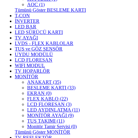
AOC (1)
Tümünü Göster BESLEME KARTI
T-CON
İNVERTER
LED BAR
LED SÜRÜCÜ KARTI
TV AYAĞI
LVDS - FLEX KABLOLAR
TUŞ ve GÖZ SENSÖR
UYDU MODÜLÜ
LCD FLORESAN
WIFI MODUL
TV HOPARLÖR
MONİTÖR
ANAKART (35)
BESLEME KARTI (33)
EKRAN (0)
FLEX KABLO (22)
LCD FLORESAN (3)
LED AYDINLATMA (11)
MONİTÖR AYAĞI (9)
TUŞ TAKIMI (11)
Monitör Tamir Servisi (0)
Tümünü Göster MONİTÖR
TV REFLEKTÖR