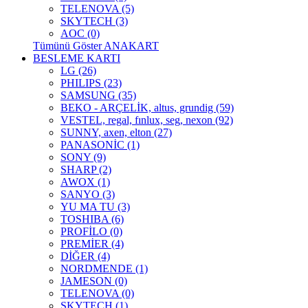
TELENOVA (5)
SKYTECH (3)
AOC (0)
Tümünü Göster ANAKART
BESLEME KARTI
LG (26)
PHILIPS (23)
SAMSUNG (35)
BEKO - ARÇELİK, altus, grundig (59)
VESTEL, regal, fınlux, seg, nexon (92)
SUNNY, axen, elton (27)
PANASONİC (1)
SONY (9)
SHARP (2)
AWOX (1)
SANYO (3)
YU MA TU (3)
TOSHIBA (6)
PROFİLO (0)
PREMİER (4)
DİĞER (4)
NORDMENDE (1)
JAMESON (0)
TELENOVA (0)
SKYTECH (1)