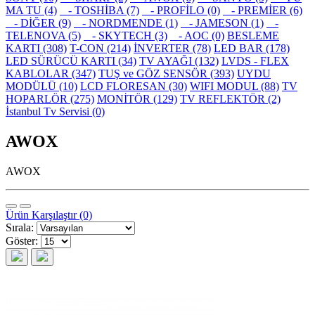
MA TU (4)
- TOSHİBA (7)
- PROFİLO (0)
- PREMİER (6)
- DİĞER (9)
- NORDMENDE (1)
- JAMESON (1)
-
TELENOVA (5)
- SKYTECH (3)
- AOC (0)
BESLEME
KARTI (308)
T-CON (214)
İNVERTER (78)
LED BAR (178)
LED SÜRÜCÜ KARTI (34)
TV AYAĞI (132)
LVDS - FLEX
KABLOLAR (347)
TUŞ ve GÖZ SENSÖR (393)
UYDU
MODÜLÜ (10)
LCD FLORESAN (30)
WIFI MODUL (88)
TV
HOPARLÖR (275)
MONİTÖR (129)
TV REFLEKTÖR (2)
İstanbul Tv Servisi (0)
AWOX
AWOX
Ürün Karşılaştır (0)
Sırala:
Göster: