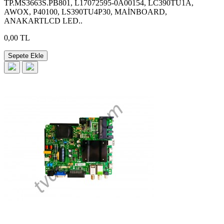
TP.MS3663S.PB801, L17072595-0A00154, LC390TU1A,
AWOX, P40100, LS390TU4P30, MAİNBOARD,
ANAKARTLCD LED..
0,00 TL
Sepete Ekle