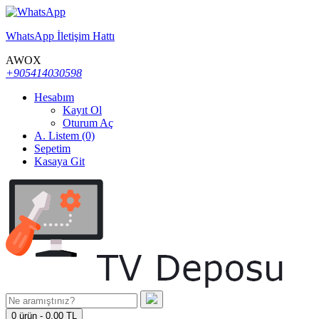
WhatsApp İletişim Hattı
AWOX
+905414030598
Hesabım
Kayıt Ol
Oturum Aç
A. Listem (0)
Sepetim
Kasaya Git
0 ürün - 0,00 TL