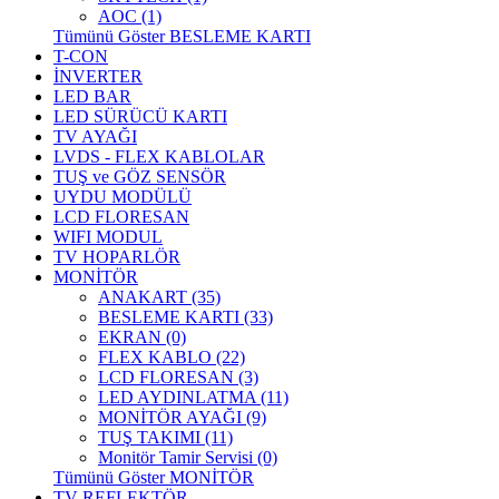
AOC (1)
Tümünü Göster BESLEME KARTI
T-CON
İNVERTER
LED BAR
LED SÜRÜCÜ KARTI
TV AYAĞI
LVDS - FLEX KABLOLAR
TUŞ ve GÖZ SENSÖR
UYDU MODÜLÜ
LCD FLORESAN
WIFI MODUL
TV HOPARLÖR
MONİTÖR
ANAKART (35)
BESLEME KARTI (33)
EKRAN (0)
FLEX KABLO (22)
LCD FLORESAN (3)
LED AYDINLATMA (11)
MONİTÖR AYAĞI (9)
TUŞ TAKIMI (11)
Monitör Tamir Servisi (0)
Tümünü Göster MONİTÖR
TV REFLEKTÖR