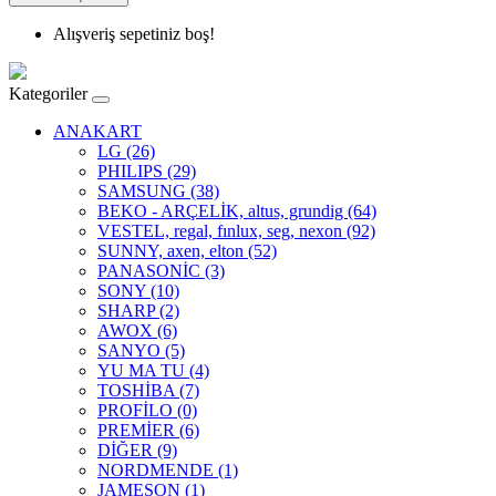
Alışveriş sepetiniz boş!
Kategoriler
ANAKART
LG (26)
PHILIPS (29)
SAMSUNG (38)
BEKO - ARÇELİK, altus, grundig (64)
VESTEL, regal, fınlux, seg, nexon (92)
SUNNY, axen, elton (52)
PANASONİC (3)
SONY (10)
SHARP (2)
AWOX (6)
SANYO (5)
YU MA TU (4)
TOSHİBA (7)
PROFİLO (0)
PREMİER (6)
DİĞER (9)
NORDMENDE (1)
JAMESON (1)