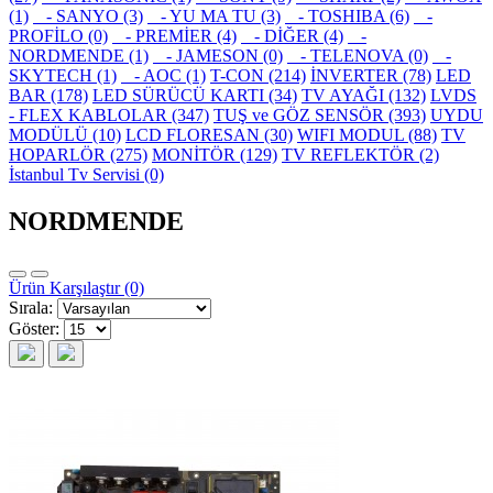
(1)
- SANYO (3)
- YU MA TU (3)
- TOSHIBA (6)
-
PROFİLO (0)
- PREMİER (4)
- DİĞER (4)
-
NORDMENDE (1)
- JAMESON (0)
- TELENOVA (0)
-
SKYTECH (1)
- AOC (1)
T-CON (214)
İNVERTER (78)
LED
BAR (178)
LED SÜRÜCÜ KARTI (34)
TV AYAĞI (132)
LVDS
- FLEX KABLOLAR (347)
TUŞ ve GÖZ SENSÖR (393)
UYDU
MODÜLÜ (10)
LCD FLORESAN (30)
WIFI MODUL (88)
TV
HOPARLÖR (275)
MONİTÖR (129)
TV REFLEKTÖR (2)
İstanbul Tv Servisi (0)
NORDMENDE
Ürün Karşılaştır (0)
Sırala:
Göster: