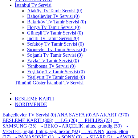
İstanbul Tv Servisi
Ataköy Tv Tamir Servisi (0)
Bahçelievler Tv Servisi (0)
Bakırköy Tv Tamir Servisi (0)
Florya Tv Tamir Servisi (0)
Güneşli Tv Tamir Servisi (0)
İncirli Tv Tamir Servisi (0)
Sefaköy Tv Tamir Servisi (0)
Şirinevler Tv Tamir Servisi (0)
Soğanlı Tv Tamir Servisi (0)
Yayla Tv Tamir Servisi (0)
Yenibosna Tv Servisi (0)
Yeşilköy Tv Tamir Servisi (0)
Yeşilyurt Tv Tamir Servisi (0)
Tümünü Göster İstanbul Tv Servisi
BESLEME KARTI
NORDMENDE
Bahçelievler TV Servisi (0)
ANA SAYFA (0)
ANAKART (370)
BESLEME KARTI (308)
- LG (26)
- PHILIPS (23)
-
SAMSUNG (35)
- BEKO - ARÇELİK, altus, grundig (59)
-
VESTEL, regal, fınlux, seg, nexon (92)
- SUNNY, axen, elton
(27)
- PANASONİC (1)
- SONY (9)
- SHARP (2)
- AWOX