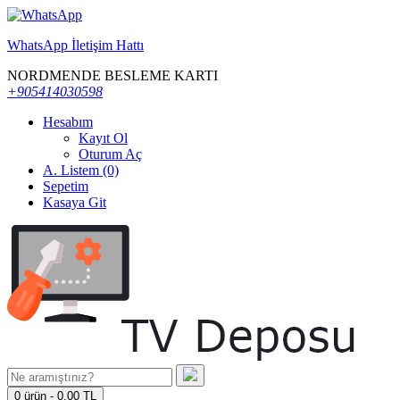
WhatsApp İletişim Hattı
NORDMENDE BESLEME KARTI
+905414030598
Hesabım
Kayıt Ol
Oturum Aç
A. Listem (0)
Sepetim
Kasaya Git
0 ürün - 0,00 TL