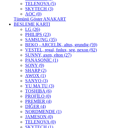
TELENOVA (5)
SKYTECH (3)
AOC (0)
Tümünü Göster ANAKART
BESLEME KARTI
LG (26)
PHILIPS (23)
SAMSUNG (35)
BEKO - ARÇELİK, altus, grundig (59)
VESTEL, regal, fınlux, seg, nexon (92)
SUNNY, axen, elton (27)
PANASONİC (1)
SONY (9)
SHARP (2)
AWOX (1)
SANYO (3)
YU MA TU (3)
TOSHIBA (6)
PROFİLO (0)
PREMİER (4)
DİĞER (4)
NORDMENDE (1)
JAMESON (0)
TELENOVA (0)
SKYTECH (1)