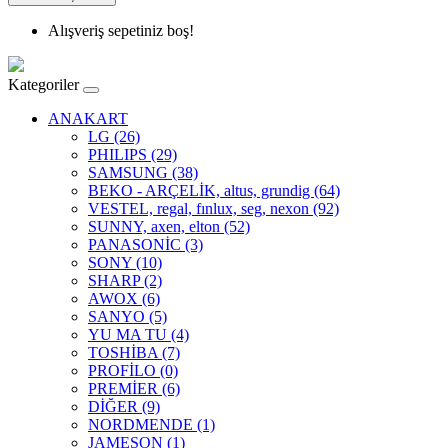
Alışveriş sepetiniz boş!
Kategoriler
ANAKART
LG (26)
PHILIPS (29)
SAMSUNG (38)
BEKO - ARÇELİK, altus, grundig (64)
VESTEL, regal, fınlux, seg, nexon (92)
SUNNY, axen, elton (52)
PANASONİC (3)
SONY (10)
SHARP (2)
AWOX (6)
SANYO (5)
YU MA TU (4)
TOSHİBA (7)
PROFİLO (0)
PREMİER (6)
DİĞER (9)
NORDMENDE (1)
JAMESON (1)