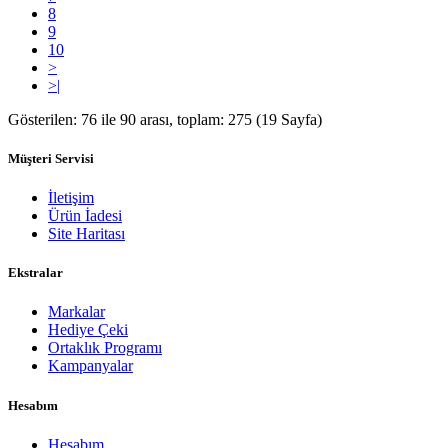
8
9
10
>
>|
Gösterilen: 76 ile 90 arası, toplam: 275 (19 Sayfa)
Müşteri Servisi
İletişim
Ürün İadesi
Site Haritası
Ekstralar
Markalar
Hediye Çeki
Ortaklık Programı
Kampanyalar
Hesabım
Hesabım