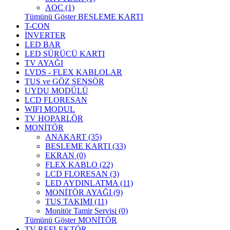
AOC (1)
Tümünü Göster BESLEME KARTI
T-CON
İNVERTER
LED BAR
LED SÜRÜCÜ KARTI
TV AYAĞI
LVDS - FLEX KABLOLAR
TUŞ ve GÖZ SENSÖR
UYDU MODÜLÜ
LCD FLORESAN
WIFI MODUL
TV HOPARLÖR
MONİTÖR
ANAKART (35)
BESLEME KARTI (33)
EKRAN (0)
FLEX KABLO (22)
LCD FLORESAN (3)
LED AYDINLATMA (11)
MONİTÖR AYAĞI (9)
TUŞ TAKIMI (11)
Monitör Tamir Servisi (0)
Tümünü Göster MONİTÖR
TV REFLEKTÖR