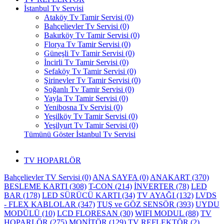
İstanbul Tv Servisi
Ataköy Tv Tamir Servisi (0)
Bahçelievler Tv Servisi (0)
Bakırköy Tv Tamir Servisi (0)
Florya Tv Tamir Servisi (0)
Güneşli Tv Tamir Servisi (0)
İncirli Tv Tamir Servisi (0)
Sefaköy Tv Tamir Servisi (0)
Şirinevler Tv Tamir Servisi (0)
Soğanlı Tv Tamir Servisi (0)
Yayla Tv Tamir Servisi (0)
Yenibosna Tv Servisi (0)
Yeşilköy Tv Tamir Servisi (0)
Yeşilyurt Tv Tamir Servisi (0)
Tümünü Göster İstanbul Tv Servisi
TV HOPARLÖR
Bahçelievler TV Servisi (0)
ANA SAYFA (0)
ANAKART (370)
BESLEME KARTI (308)
T-CON (214)
İNVERTER (78)
LED
BAR (178)
LED SÜRÜCÜ KARTI (34)
TV AYAĞI (132)
LVDS
- FLEX KABLOLAR (347)
TUŞ ve GÖZ SENSÖR (393)
UYDU
MODÜLÜ (10)
LCD FLORESAN (30)
WIFI MODUL (88)
TV
HOPARLÖR (275)
MONİTÖR (129)
TV REFLEKTÖR (2)