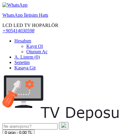
WhatsApp İletişim Hattı
LCD LED TV HOPARLÖR
+905414030598
Hesabım
Kayıt Ol
Oturum Aç
A. Listem (0)
Sepetim
Kasaya Git
0 ürün - 0,00 TL