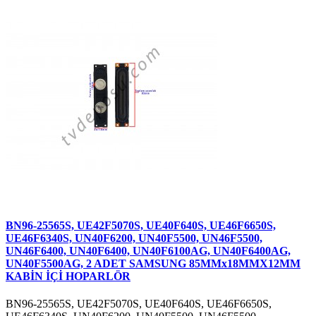
BN96-25565S, UE42F5070S, UE40F640S, UE46F6650S,
UE46F6340S, UN40F6200, UN40F5500, UN46F5500,
UN46F6400, UN40F6400, UN40F6100AG, UN40F6400AG,
UN40F5500AG, 2 ADET SAMSUNG 85MMx18MMX12MM
KABİN İÇİ HOPARLÖR
BN96-25565S, UE42F5070S, UE40F640S, UE46F6650S,