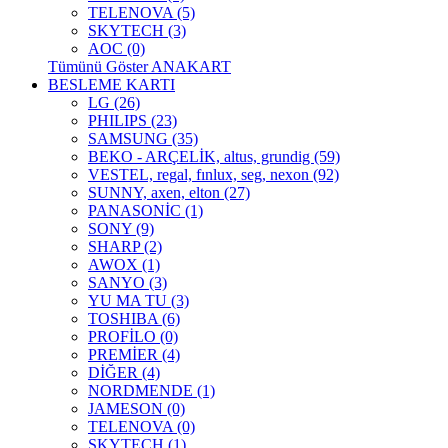
TELENOVA (5)
SKYTECH (3)
AOC (0)
Tümünü Göster ANAKART
BESLEME KARTI
LG (26)
PHILIPS (23)
SAMSUNG (35)
BEKO - ARÇELİK, altus, grundig (59)
VESTEL, regal, fınlux, seg, nexon (92)
SUNNY, axen, elton (27)
PANASONİC (1)
SONY (9)
SHARP (2)
AWOX (1)
SANYO (3)
YU MA TU (3)
TOSHIBA (6)
PROFİLO (0)
PREMİER (4)
DİĞER (4)
NORDMENDE (1)
JAMESON (0)
TELENOVA (0)
SKYTECH (1)