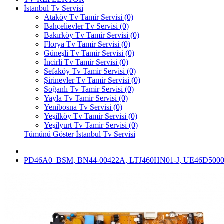
İstanbul Tv Servisi
Ataköy Tv Tamir Servisi (0)
Bahçelievler Tv Servisi (0)
Bakırköy Tv Tamir Servisi (0)
Florya Tv Tamir Servisi (0)
Güneşli Tv Tamir Servisi (0)
İncirli Tv Tamir Servisi (0)
Sefaköy Tv Tamir Servisi (0)
Şirinevler Tv Tamir Servisi (0)
Soğanlı Tv Tamir Servisi (0)
Yayla Tv Tamir Servisi (0)
Yenibosna Tv Servisi (0)
Yeşilköy Tv Tamir Servisi (0)
Yeşilyurt Tv Tamir Servisi (0)
Tümünü Göster İstanbul Tv Servisi
PD46A0_BSM, BN44-00422A, LTJ460HN01-J, UE46D5