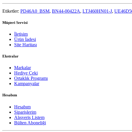
Etiketler:
PD46A0_BSM
,
BN44-00422A
,
LTJ460HN01-J
,
UE46D5
Müşteri Servisi
İletişim
Ürün İadesi
Site Haritası
Ekstralar
Markalar
Hediye Çeki
Ortaklık Programı
Kampanyalar
Hesabım
Hesabım
Siparişlerim
Alışveriş Listem
Bülten Aboneliği