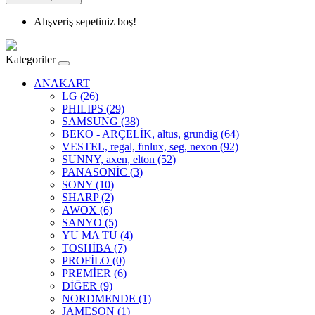
Alışveriş sepetiniz boş!
Kategoriler
ANAKART
LG (26)
PHILIPS (29)
SAMSUNG (38)
BEKO - ARÇELİK, altus, grundig (64)
VESTEL, regal, fınlux, seg, nexon (92)
SUNNY, axen, elton (52)
PANASONİC (3)
SONY (10)
SHARP (2)
AWOX (6)
SANYO (5)
YU MA TU (4)
TOSHİBA (7)
PROFİLO (0)
PREMİER (6)
DİĞER (9)
NORDMENDE (1)
JAMESON (1)