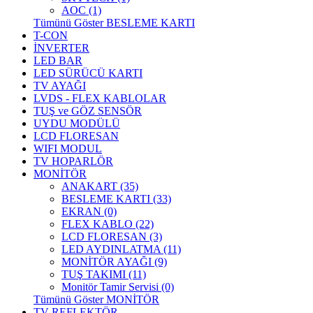
AOC (1)
Tümünü Göster BESLEME KARTI
T-CON
İNVERTER
LED BAR
LED SÜRÜCÜ KARTI
TV AYAĞI
LVDS - FLEX KABLOLAR
TUŞ ve GÖZ SENSÖR
UYDU MODÜLÜ
LCD FLORESAN
WIFI MODUL
TV HOPARLÖR
MONİTÖR
ANAKART (35)
BESLEME KARTI (33)
EKRAN (0)
FLEX KABLO (22)
LCD FLORESAN (3)
LED AYDINLATMA (11)
MONİTÖR AYAĞI (9)
TUŞ TAKIMI (11)
Monitör Tamir Servisi (0)
Tümünü Göster MONİTÖR
TV REFLEKTÖR