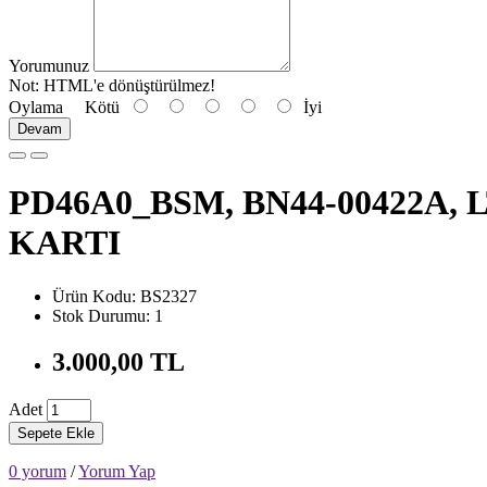
Yorumunuz
Not:
HTML'e dönüştürülmez!
Oylama
Kötü
İyi
Devam
PD46A0_BSM, BN44-00422A,
KARTI
Ürün Kodu: BS2327
Stok Durumu: 1
3.000,00 TL
Adet
Sepete Ekle
0 yorum
/
Yorum Yap