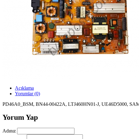
Açıklama
Yorumlar (0)
PD46A0_BSM, BN44-00422A, LTJ460HN01-J, UE46D5000, 
Yorum Yap
Adınız