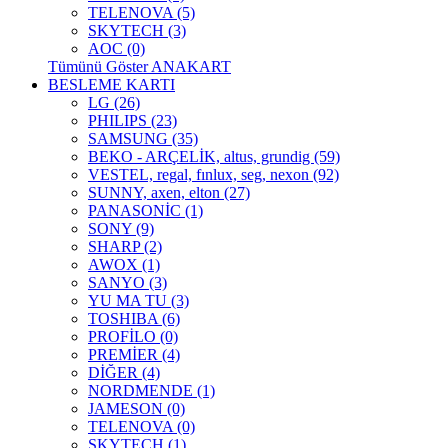
TELENOVA (5)
SKYTECH (3)
AOC (0)
Tümünü Göster ANAKART
BESLEME KARTI
LG (26)
PHILIPS (23)
SAMSUNG (35)
BEKO - ARÇELİK, altus, grundig (59)
VESTEL, regal, fınlux, seg, nexon (92)
SUNNY, axen, elton (27)
PANASONİC (1)
SONY (9)
SHARP (2)
AWOX (1)
SANYO (3)
YU MA TU (3)
TOSHIBA (6)
PROFİLO (0)
PREMİER (4)
DİĞER (4)
NORDMENDE (1)
JAMESON (0)
TELENOVA (0)
SKYTECH (1)