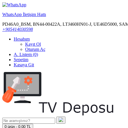
WhatsApp İletişim Hattı
PD46A0_BSM, BN44-00422A, LTJ460HN01-J, UE46D5000, 
+905414030598
Hesabım
Kayıt Ol
Oturum Aç
A. Listem (0)
Sepetim
Kasaya Git
0 ürün - 0,00 TL